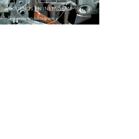
SÍGUENOS EN INSTAGRAM
Síguenos en instagram y
benefíciate de las promociones
de KW Motor
SERVICIOS
- Mantenimiento
- Frenos
- Suspensión
- Neumáticos
- Alineado 3D
- Diagnosis
- Mecánica motor
- Aire Acondicionado
- Descarbonización
- Mnto. Cajas Automáticas
- Embrague
VISÍTANOS