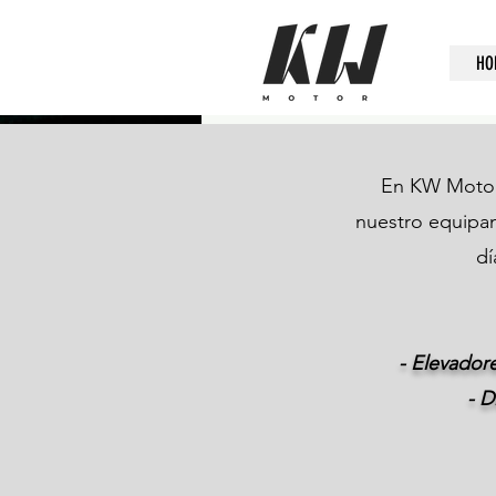
HO
En KW Motor
nuestro equipam
dí
- Elevador
- D