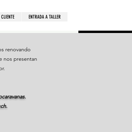
 CLIENTE
ENTRADA A TALLER
os renovando
se nos presentan
or.
ocaravanas.
sch.