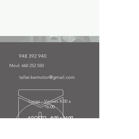
948 392 940
Móvil:
660 252 550
taller.kwmotor@gmail.com
Lunes - Viernes
8:00 a
16:00
AGOSTO - 8:00 a 14:00