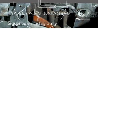
SÍGUENOS EN INSTAGRAM
Síguenos en instagram y
benefíciate de las promociones
de KW Motor
SERVICIOS
- Mantenimiento
- Frenos
- Suspensión
- Neumáticos
- Alineado 3D
- Diagnosis
- Mecánica motor
- Aire Acondicionado
- Descarbonización
- Mnto. Cajas Automáticas
- Embrague