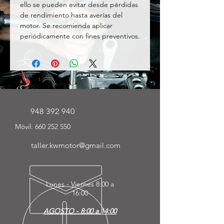
ello se pueden evitar desde pérdidas 
de rendimiento hasta averías del 
motor. Se recomienda aplicar 
periódicamente con fines preventivos.
948 392 940
Móvil:
660 252 550
taller.kwmotor@gmail.com
Lunes - Viernes
8:00 a
16:00
AGOSTO - 8:00 a 14:00